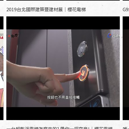
2019台北國際建築暨建材展｜櫻花電梯
G
一台超乾淨電梯怎麼來的? 帶你一探究竟!｜櫻花電梯
唯